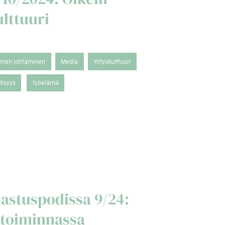
lttuuri
tinen johtaminen
Media
Yrityskulttuuri
tisyys
työelämä
astuspodissa 9/24:
ketoiminnassa