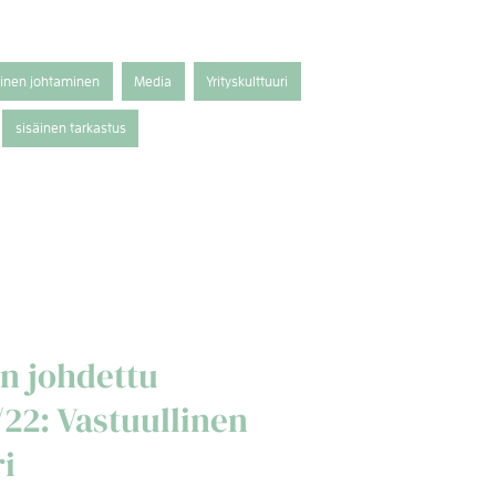
tinen johtaminen
Media
Yrityskulttuuri
sisäinen tarkastus
n johdettu
/22: Vastuullinen
ri