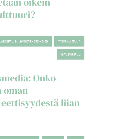
taan oikein
lttuuri?
Suosittuja Keynote-otsikoita
Yrityskulttuuri
Yritysvastuu
esmedia: Onko
va oman
eettisyydestä liian