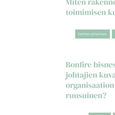
Miten rakenne
toimimisen ku
Eettinen johtaminen
Bonfire bisn
johtajien ku
organisaation 
ruusuinen?