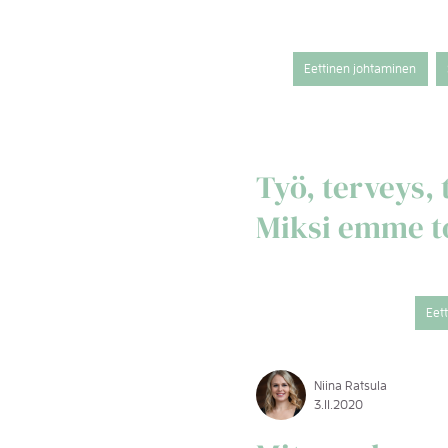
Eettinen johtaminen
Työ, terveys, 
Miksi emme to
Eet
Niina Ratsula
3.11.2020