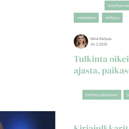
Suosittuja k
compliance
eettisyys
Niina Ratsula
24.2.2025
Tulkinta oike
ajasta, paika
Eettinen johtaminen
S
Kirjajulkkarit