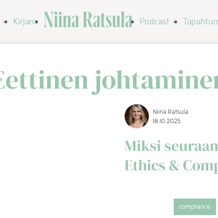
Niina Ratsula
Kirjani
Podcast
Tapahtu
Eettinen johtamine
Niina Ratsula
18.10.2025
Miksi seuraam
Ethics & Comp
compliance