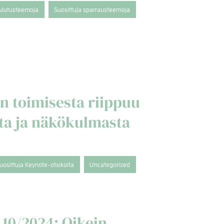
oulutusteemoja
Suosittuja sparrausteemoja
in toimisesta riippuu
sta ja näkökulmasta
uosittuja Keynote-otsikoita
Uncategorized
 10/2024: Oikein