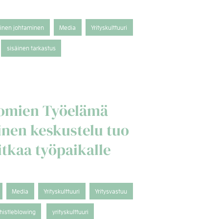
tinen johtaminen
Media
Yrityskulttuuri
sisäinen tarkastus
nomien Työelämä
ttinen keskustelu tuo
itkaa työpaikalle
Media
Yrityskulttuuri
Yritysvastuu
histleblowing
yrityskulttuuri