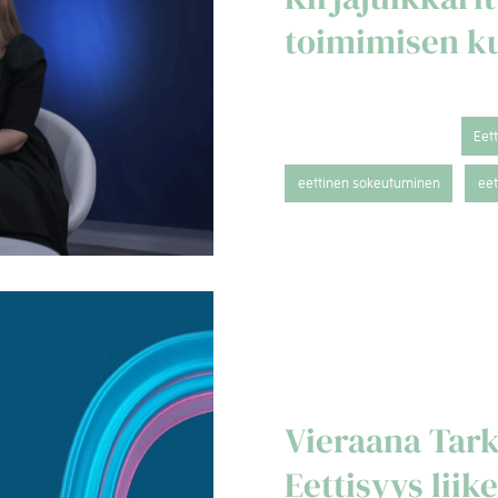
toimimisen ku
Eet
eettinen sokeutuminen
eet
Vieraana Tark
Eettisyys lii