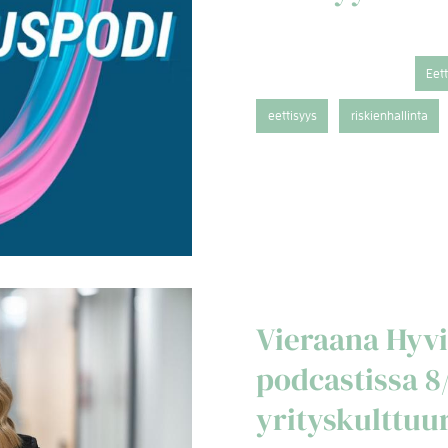
Eet
eettisyys
riskienhallinta
Vieraana Hyvi
podcastissa 8
yrityskulttuu