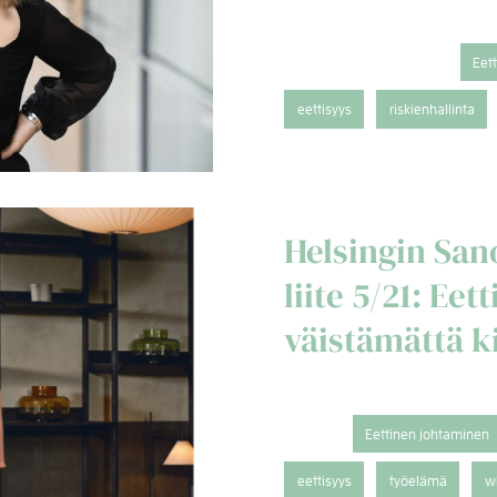
Eet
eettisyys
riskienhallinta
Helsingin Sa
liite 5/21: Ee
väistämättä k
Eettinen johtaminen
eettisyys
työelämä
w