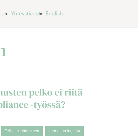
mat
Yhteystiedot
English
n
usten pelko ei riitä
liance -työssä?
Eettinen johtaminen
korruption torjunta