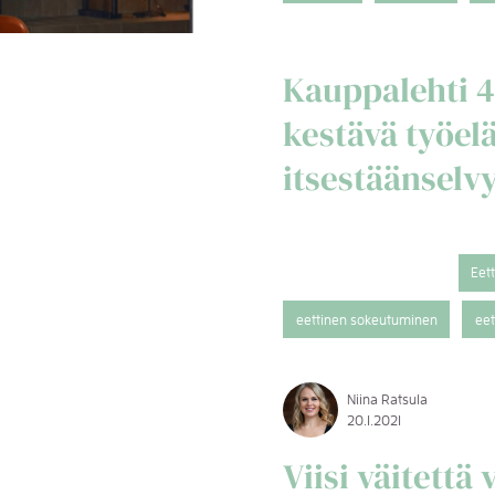
Kauppalehti 4/
kestävä työel
itsestäänselv
Eet
eettinen sokeutuminen
eet
Niina Ratsula
20.1.2021
Viisi väitettä