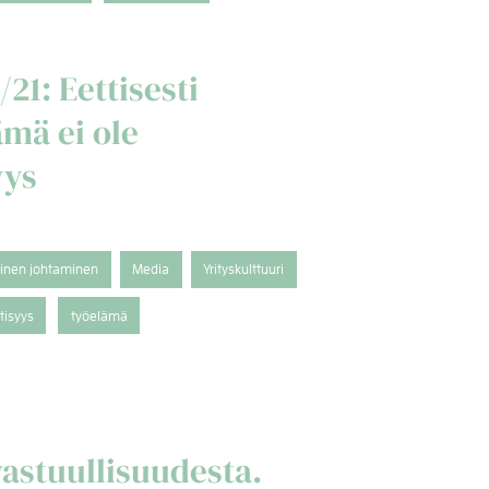
21: Eettisesti
ämä ei ole
yys
tinen johtaminen
Media
Yrityskulttuuri
tisyys
työelämä
 vastuullisuudesta.