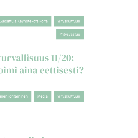
Suosittuja Keynote-otsikoita
Yrityskulttuuri
Yritysvastuu
turvallisuus 11/20:
imi aina eettisesti?
tinen johtaminen
Media
Yrityskulttuuri