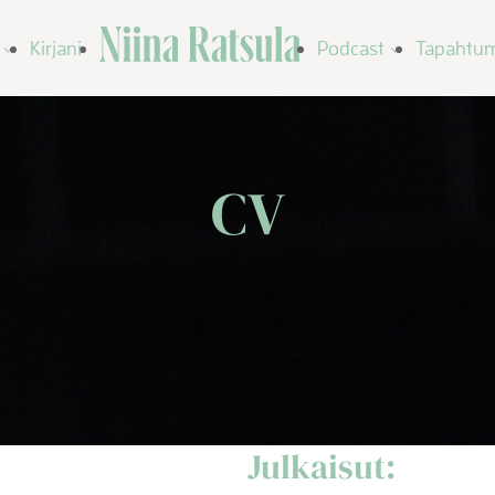
Niina Ratsula
Kirjani
Podcast
Tapahtu
CV
Julkaisut: