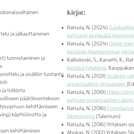
Kirjat:
 kokonaisvaltainen
Ratsula, N. (2024)
Tulokselli
telu ja jalkauttaminen
eettisesti kestävällä liiketoimi
Ratsula, N. (2024)
Oikein toim
kestävän liiketoiminnan joht
ct) tunnistaminen ja
Kalliokoski, S., Karvetti, K., R
a
kestävä työelämä
. Kauppakam
nnittelu ja sisällön tuotanto
Ratsula, N. (2021)
Sisäinen val
inti
organisaation ohjaukseen
(Ed
ja tutkinta
Ratsula, N. (2019)
Oikein toimi
tuulliseen päätöksentekoon
eettisen organisaation raken
ritysvastuun kehittämiseen
Ratsula, N. (2016)
Compliance 
wing) käyttöönotto ja
liiketoiminta
(Talentum)
Ratsula, N. (2016) Yrityksen s
uksen kehittäminen
Ahokas, N. (2012) Yrityksen Si