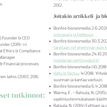
lu
2012.
Joitakin artikkeli- ja b
Bonfire bisnesmedia 2.6.20
voimavara ja heikkous
) Founder & CEO
Bonfire bisnesmedia 30.3.2
under (2019->)
tarvitaan nyt enemmän kuin 
bal Ethics & Compliance
Bonfire bisnesmedia 24.10.2
t Manager
työelämän eettisyydestä?
 & Financial processes
Bonfire bisnesmedia 1.10.201
Valta & Vastuu
4/2018: Yritysk
n laitos (2007, 2011)
suunnan ja kantaa vastuun.
Bonfire bisnesmedia 6.4.201
set tutkinnot:​
Warma, E. – Ratsula, N. (2015)
vaatimustenmukaiseen käsitte
Ratsula, N. (2014) Eettisen ja