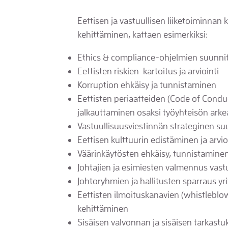
Eettisen ja vastuullisen liiketoiminnan
kehittäminen, kattaen esimerkiksi:
Ethics & compliance-ohjelmien suunnit
Eettisten riskien kartoitus ja arviointi
Korruption ehkäisy ja tunnistaminen
Eettisten periaatteiden (Code of Condu
jalkauttaminen osaksi työyhteisön arke
Vastuullisuusviestinnän strateginen suu
Eettisen kulttuurin edistäminen ja arvio
Väärinkäytösten ehkäisy, tunnistaminen 
Johtajien ja esimiesten valmennus vas
Johtoryhmien ja hallitusten sparraus y
Eettisten ilmoituskanavien (whistleblo
kehittäminen
Sisäisen valvonnan ja sisäisen tarkast