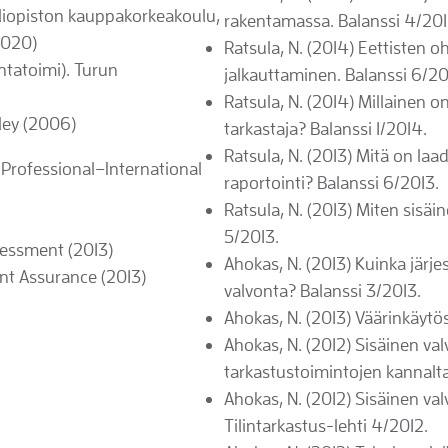
yliopiston kauppakorkeakoulu,
rakentamassa. Balanssi 4/201
2020)
Ratsula, N. (2014) Eettisten o
ntatoimi). Turun
jalkauttaminen. Balanssi 6/20
Ratsula, N. (2014) Millainen o
eley (2006)
tarkastaja? Balanssi 1/2014.
Ratsula, N. (2013) Mitä on laa
 Professional–International
raportointi? Balanssi 6/2013.
Ratsula, N. (2013) Miten sisäi
5/2013.
sessment (2013)
Ahokas, N. (2013) Kuinka järje
nt Assurance (2013)
valvonta? Balanssi 3/2013.
Ahokas, N. (2013) Väärinkäytösr
Ahokas, N. (2012) Sisäinen val
tarkastustoimintojen kannalta.
Ahokas, N. (2012) Sisäinen va
Tilintarkastus-lehti 4/2012.