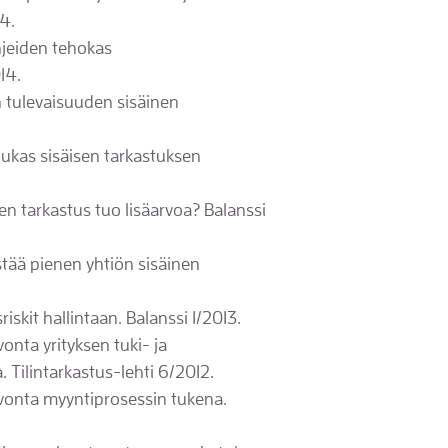
4.
hjeiden tehokas
14.
n tulevaisuuden sisäinen
dukas sisäisen tarkastuksen
nen tarkastus tuo lisäarvoa? Balanssi
stää pienen yhtiön sisäinen
iskit hallintaan. Balanssi 1/2013.
vonta yrityksen tuki- ja
 Tilintarkastus-lehti 6/2012.
lvonta myyntiprosessin tukena.