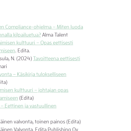
nen Compliance-ohjelma – Miten luoda
nnalla kilpailuetua?
Alma Talent
imisen kulttuuri – Opas eettisesti
amiseen
. Edita.
atsula, N. (2024)
Tavoitteena eettisesti
ari
vonta – Käsikirja tulokselliseen
ita)
misen kulttuuri – johtajan opas
tamiseen
(Edita)
– Eettinen ja vastuullinen
isäinen valvonta, toinen painos (Edita)
säinen Valvonta. Edita Publishing Oy