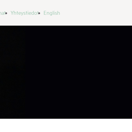
mat
Yhteystiedot
English