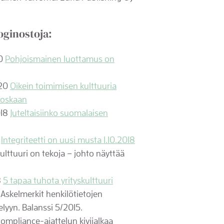
loginostoja:
20
Pohjoismainen luottamus on
020
Oikein toimimisen kulttuuria
koskaan
018
Juteltaisiinko suomalaisen
8
Integriteetti on uusi musta 1.10.2018
ulttuuri on tekoja – johto näyttää
8
5 tapaa tuhota yrityskulttuuri
 Askelmerkit henkilötietojen
lyyn. Balanssi 5/2015.
 compliance-ajattelun kivijalkaa