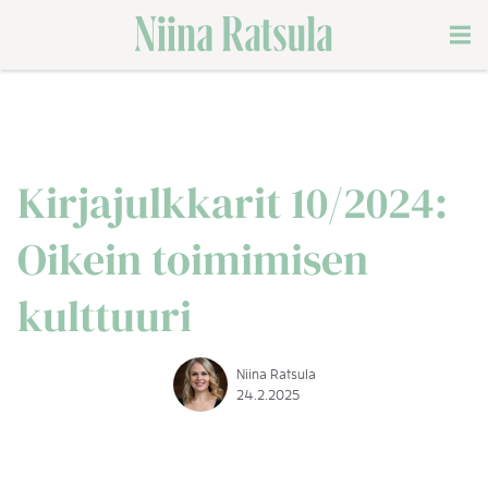
Siirry
Men
sisältöön
Kirjajulkkarit 10/2024:
Oikein toimimisen
kulttuuri
Niina Ratsula
24.2.2025