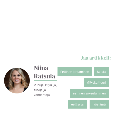
https://edilex.videosync.fi/2024-10-03-lakipiiri-
webinaari-vastuullisuuslupaustensa-mittainen-
Jaa artikkeli:
liiketoiminta/preview/IfzmKcgarQ
Twitter
LinkedIn
Sähköposti
Niina
Eettinen johtaminen
Media
Ratsula
Yrityskulttuuri
Puhuja, kirjailija,
tutkija ja
eettinen sokeutuminen
valmentaja.
eettisyys
työelämä