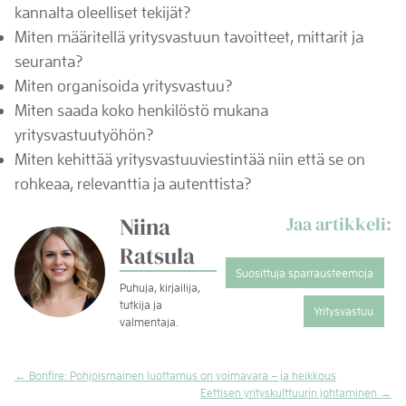
kannalta oleelliset tekijät?
Miten määritellä yritysvastuun tavoitteet, mittarit ja
seuranta?
Miten organisoida yritysvastuu?
Miten saada koko henkilöstö mukana
yritysvastuutyöhön?
Miten kehittää yritysvastuuviestintää niin että se on
rohkeaa, relevanttia ja autenttista?
Niina
Jaa artikkeli:
Twitter
LinkedIn
Sähköposti
Ratsula
Suosittuja sparrausteemoja
Puhuja, kirjailija,
tutkija ja
Yritysvastuu
valmentaja.
Artikkelien
← Bonfire: Pohjoismainen luottamus on voimavara – ja heikkous
Eettisen yrityskulttuurin johtaminen →