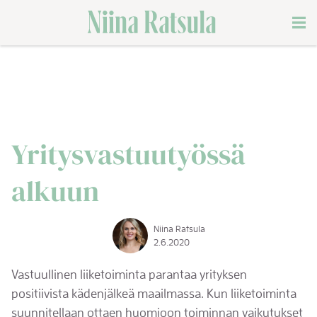
Siirry
Men
sisältöön
Yritysvastuutyössä
alkuun
Niina Ratsula
2.6.2020
Vastuullinen liiketoiminta parantaa yrityksen
positiivista kädenjälkeä maailmassa. Kun liiketoiminta
suunnitellaan ottaen huomioon toiminnan vaikutukset