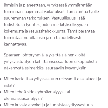
ihmisiin ja planeettaan, yrityksessä ymmärretään
toiminnan laajemmat vaikutukset. Tämä antaa työlle
suuremman tarkoituksen. Vastuullisuus lisää
todistetusti työntekijöiden merkityksellisyyden
kokemusta ja resurssitehokkuutta. Tämä parantaa
toimintaa monilta osin ja on taloudellisesti
kannattavaa.
Sparraan johtoryhmiä ja yksittäisiä henkilöitä
yritysvastuutyön kehittämisessä. Tuon ulkopuolista
näkemystä esimerkiksi seuraaviin kysymyksiin:
Miten kartoittaa yritysvastuun relevantit osa-alueet ja
riskit?
Miten tehdä sidosryhmäanalyyysi tai
olennaisuusanalyysi?
Miten kuvata arvoketju ja tunnistaa yritysvastuun