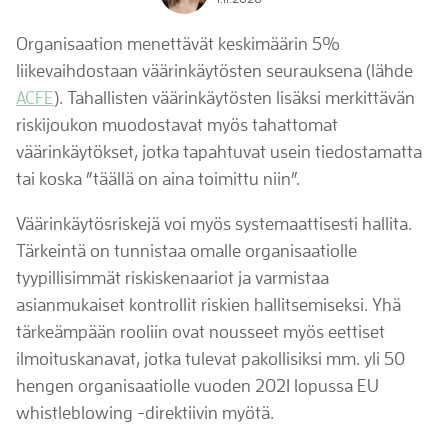
Organisaation menettävät keskimäärin 5%
liikevaihdostaan väärinkäytösten seurauksena (lähde
ACFE
). Tahallisten väärinkäytösten lisäksi merkittävän
riskijoukon muodostavat myös tahattomat
väärinkäytökset, jotka tapahtuvat usein tiedostamatta
tai koska ”täällä on aina toimittu niin”.
Väärinkäytösriskejä voi myös systemaattisesti hallita.
Tärkeintä on tunnistaa omalle organisaatiolle
tyypillisimmät riskiskenaariot ja varmistaa
asianmukaiset kontrollit riskien hallitsemiseksi. Yhä
tärkeämpään rooliin ovat nousseet myös eettiset
ilmoituskanavat, jotka tulevat pakollisiksi mm. yli 50
hengen organisaatiolle vuoden 2021 lopussa EU
whistleblowing -direktiivin myötä.