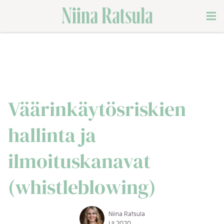
Siirry
Men
sisältöön
Väärinkäytösriskien
hallinta ja
ilmoituskanavat
(whistleblowing)
Niina Ratsula
1.11.2020