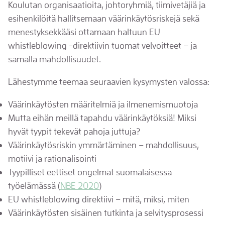
Koulutan organisaatioita, johtoryhmiä, tiimivetäjiä ja
esihenkilöitä hallitsemaan väärinkäytösriskejä sekä
menestyksekkääsi ottamaan haltuun EU
whistleblowing -direktiivin tuomat velvoitteet – ja
samalla mahdollisuudet.
Lähestymme teemaa seuraavien kysymysten valossa:
Väärinkäytösten määritelmiä ja ilmenemismuotoja
Mutta eihän meillä tapahdu väärinkäytöksiä! Miksi
hyvät tyypit tekevät pahoja juttuja?
Väärinkäytösriskin ymmärtäminen – mahdollisuus,
motiivi ja rationalisointi
Tyypilliset eettiset ongelmat suomalaisessa
työelämässä (
NBE 2020
)
EU whistleblowing direktiivi – mitä, miksi, miten
Väärinkäytösten sisäinen tutkinta ja selvitysprosessi