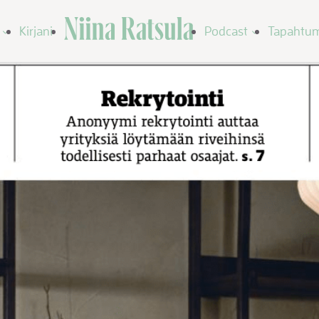
Niina Ratsula
Kirjani
Podcast
Tapahtu