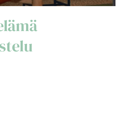
elämä
ustelu