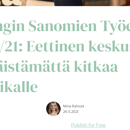
ngin Sanomien Työ
5/21: Eettinen kesk
äistämättä kitkaa
ikalle
Niina Ratsula
26.5.2021
Publish for Free