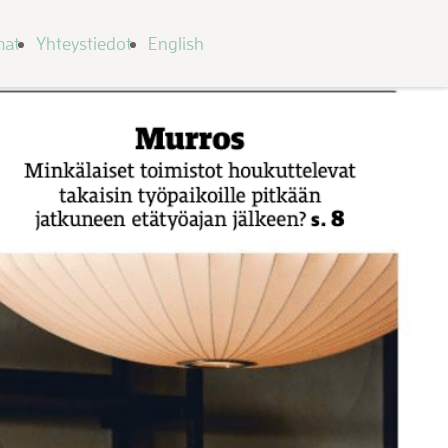
mat
Yhteystiedot
English