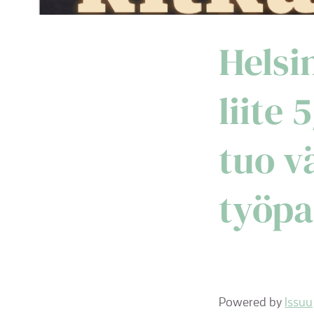
Helsi
liite 
tuo v
työpa
Powered by
Issuu