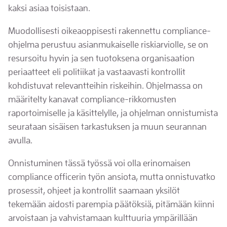
kaksi asiaa toisistaan.
Muodollisesti oikeaoppisesti rakennettu compliance-
ohjelma perustuu asianmukaiselle riskiarviolle, se on
resursoitu hyvin ja sen tuotoksena organisaation
periaatteet eli politiikat ja vastaavasti kontrollit
kohdistuvat relevantteihin riskeihin. Ohjelmassa on
määritelty kanavat compliance-rikkomusten
raportoimiselle ja käsittelylle, ja ohjelman onnistumista
seurataan sisäisen tarkastuksen ja muun seurannan
avulla.
Onnistuminen tässä työssä voi olla erinomaisen
compliance officerin työn ansiota, mutta onnistuvatko
prosessit, ohjeet ja kontrollit saamaan yksilöt
tekemään aidosti parempia päätöksiä, pitämään kiinni
arvoistaan ja vahvistamaan kulttuuria ympärillään