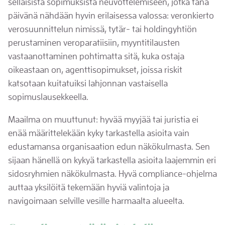
sellaisista sopimuksista neuvottelemiseen, jotka tänä
päivänä nähdään hyvin erilaisessa valossa: veronkierto
verosuunnittelun nimissä, tytär- tai holdingyhtiön
perustaminen veroparatiisiin, myyntitilausten
vastaanottaminen pohtimatta sitä, kuka ostaja
oikeastaan on, agenttisopimukset, joissa riskit
katsotaan kuitatuiksi lahjonnan vastaisella
sopimuslausekkeella.
Maailma on muuttunut: hyvää myyjää tai juristia ei
enää määrittelekään kyky tarkastella asioita vain
edustamansa organisaation edun näkökulmasta. Sen
sijaan hänellä on kykyä tarkastella asioita laajemmin eri
sidosryhmien näkökulmasta. Hyvä compliance-ohjelma
auttaa yksilöitä tekemään hyviä valintoja ja
navigoimaan selville vesille harmaalta alueelta.