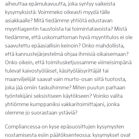
aiheuttaa epämukavuutta, joka syntyy vaikeista
kysymyksistä: Voimmeko oikeasti myydä tälle
asiakkaalle? Mitä tiedämme yhtiötä edustavan
myyntiagentin taustoista tai toimintatavoista? Mistä
tiedämme, että uskomattoman hyvä myyntitulos ei ole
saavutettu epäasiallisin keinoin? Onko mahdollista,
että kannustejärjestelmä ohjaa ihmisiä oikaisemaan?
Onko oikein, että toimitusketjussamme viimeisimpänä
tulevat kaivostyöläiset, käsityöläisyrittäjät tai
maanviljelijät saavat vain murto-osan siitä tuotosta,
joka jää omiin taskuihimme? Miten puutun parhaan
työntekijäni seksistiseen käytökseen? Voinko valita
yhtiömme kumppaniksi vakkaritoimittajani, jonka
olemme jo suorastaan ystäviä?
Compliancessa on kyse epäsuosittujen kysymysten
nostamisesta esiin päätöksenteossa: kysymykset ovat