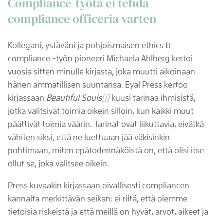
Compliance-työtä ei tehdä
compliance officeria varten
Kollegani, ystäväni ja pohjoismaisen ethics &
compliance -työn pioneeri Michaela Ahlberg kertoi
vuosia sitten minulle kirjasta, joka muutti aikoinaan
hänen ammatillisen suuntansa. Eyal Press kertoo
kirjassaan
Beautiful Souls
[1]
kuusi tarinaa ihmisistä,
jotka valitsivat toimia oikein silloin, kun kaikki muut
päättivät toimia väärin. Tarinat ovat liikuttavia, eivätkä
vähiten siksi, että ne luettuaan jää väkisinkin
pohtimaan, miten epätodennäköistä on, että olisi itse
ollut se, joka valitsee oikein.
Press kuvaakin kirjassaan oivallisesti compliancen
kannalta merkittävän seikan: ei riitä, että olemme
tietoisia riskeistä ja että meillä on hyvät, arvot, aikeet ja