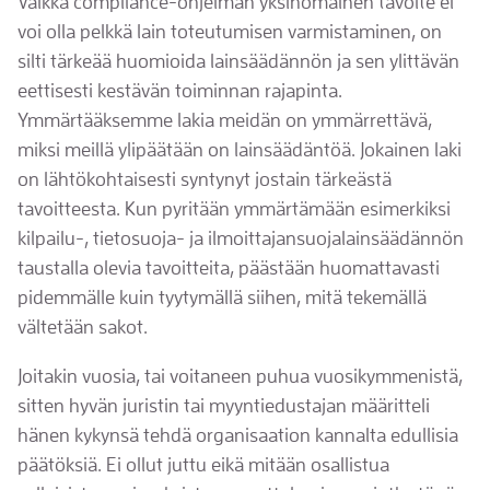
Vaikka compliance-ohjelman yksinomainen tavoite ei
voi olla pelkkä lain toteutumisen varmistaminen, on
silti tärkeää huomioida lainsäädännön ja sen ylittävän
eettisesti kestävän toiminnan rajapinta.
Ymmärtääksemme lakia meidän on ymmärrettävä,
miksi meillä ylipäätään on lainsäädäntöä. Jokainen laki
on lähtökohtaisesti syntynyt jostain tärkeästä
tavoitteesta. Kun pyritään ymmärtämään esimerkiksi
kilpailu-, tietosuoja- ja ilmoittajansuojalainsäädännön
taustalla olevia tavoitteita, päästään huomattavasti
pidemmälle kuin tyytymällä siihen, mitä tekemällä
vältetään sakot.
Joitakin vuosia, tai voitaneen puhua vuosikymmenistä,
sitten hyvän juristin tai myyntiedustajan määritteli
hänen kykynsä tehdä organisaation kannalta edullisia
päätöksiä. Ei ollut juttu eikä mitään osallistua