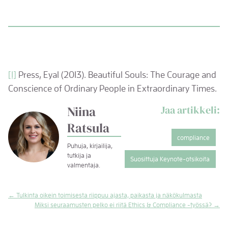
[1]
Press, Eyal (2013). Beautiful Souls: The Courage and
Conscience of Ordinary People in Extraordinary Times.
Niina
Jaa artikkeli:
Twitter
LinkedIn
Sähköposti
Ratsula
compliance
Puhuja, kirjailija,
tutkija ja
Suosittuja Keynote-otsikoita
valmentaja.
Artikkelien
← Tulkinta oikein toimisesta riippuu ajasta, paikasta ja näkökulmasta
Miksi seuraamusten pelko ei riitä Ethics & Compliance -työssä? →
selaus