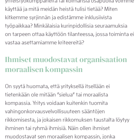
yhteistyökumppaneita tai kolmansia osapuolia voimme
käyttää ja mitä meidän heistä tulisi tietää? Miten
kitkemme syrjinnän ja edistämme inklusiivista
työpaikkaa? Minkälaisia kurinpidollisia seuraamuksia
on tarpeen ottaa käyttöön tilanteessa, jossa toiminta ei
vastaa asettamiamme kriteereitä?
Ihmiset muodostavat organisaation
moraalisen kompassin
On syytä huomata, että yrityksellä itsellään ei
tietenkään ole mitään ”sielua” tai moraalista
kompassia. Yritys voidaan kuitenkin tuomita
vahingonkorvausvelvollisuuteen sääntöjen
rikkomisesta, ja jokaisen rikkomuksen taustalta löytyy
ihminen tai ryhmä ihmisiä. Näin ollen ihmiset
muodostavat sen moraalisen kompassin, jonka