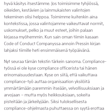
hyvä käsitys itsestämme. Jos toimisimme tyhjiössä,
oikeiden, kestävien ja lainmukaisten valintojen
tekeminen olisi helppoa. Toimimme kuitenkin aina
kontekstissa, jossa valintojamme vaikeuttavat normit,
uskomukset, pelko ja muut esteet, joihin palaan
kirjassa myöhemmin. Kun sain oman tiimin kasaan
Code of Conduct Companyssa annoin Pressin kirjan
lahjaksi tiimille heti ensimmäisenä työpäivänä.
Nyt seuraa tämän tekstin tärkein sanoma. Compliance-
työssä ei ole kyse compliance officerista tai hänen
erinomaisuudestaan. Kyse on siitä, että vaikuttava
compliance-työ auttaa organisaation yksilöitä
ymmärtämään paremmin itseään, velvollisuuksiaan ja
arvojaan – mutta myös heikkouksiaan, sokeita
pisteitään ja järkeilyjään. Siksi tuloksellisesta
compliance-ohjelmasta puhuttaessa on syytä erottaa