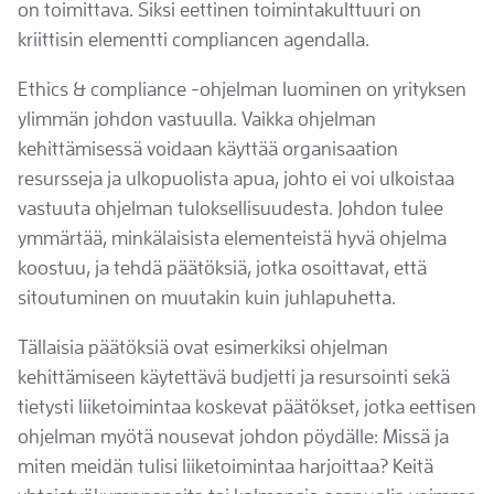
on toimittava. Siksi eettinen toimintakulttuuri on
kriittisin elementti compliancen agendalla.
Ethics & compliance -ohjelman luominen on yrityksen
ylimmän johdon vastuulla. Vaikka ohjelman
kehittämisessä voidaan käyttää organisaation
resursseja ja ulkopuolista apua, johto ei voi ulkoistaa
vastuuta ohjelman tuloksellisuudesta. Johdon tulee
ymmärtää, minkälaisista elementeistä hyvä ohjelma
koostuu, ja tehdä päätöksiä, jotka osoittavat, että
sitoutuminen on muutakin kuin juhlapuhetta.
Tällaisia päätöksiä ovat esimerkiksi ohjelman
kehittämiseen käytettävä budjetti ja resursointi sekä
tietysti liiketoimintaa koskevat päätökset, jotka eettisen
ohjelman myötä nousevat johdon pöydälle: Missä ja
miten meidän tulisi liiketoimintaa harjoittaa? Keitä